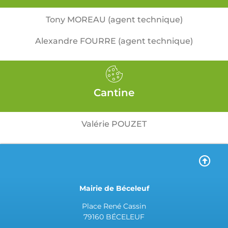
Tony MOREAU (agent technique)
Alexandre FOURRE (agent technique)
Cantine
Valérie POUZET
Mairie de Béceleuf
Place René Cassin
79160 BÉCELEUF