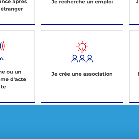
rance après
J
Je recherche un emploi
'étranger
ime ou un
Je crée une association
ime d'acte
ste