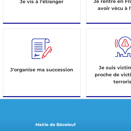
Je rentre en F
Je vis à l'étranger
avoir vécu à l
Je suis vict
J'organise ma succession
proche de vict
terrori
Mairie de Béceleuf