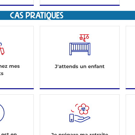
CAS PRATIQUES
chez mes
J'attends un enfant
ts
 est en
Je prépare ma retraite