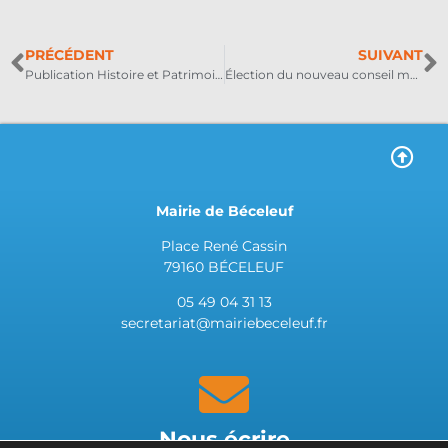
PRÉCÉDENT
SUIVANT
Publication Histoire et Patrimoine
Élection du nouveau conseil municipal
Mairie de Béceleuf
Place René Cassin
79160 BÉCELEUF
05 49 04 31 13
secretariat@mairiebeceleuf.fr
Nous écrire