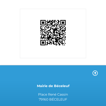
Mairie de Béceleuf
Place René Cassin
79160 BÉCELEUF